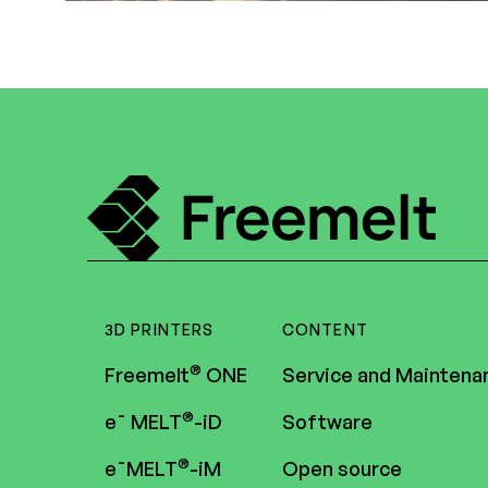
3D PRINTERS
CONTENT
®
Freemelt
ONE
Service and Maintena
®
e¯ MELT
-iD
Software
®
e¯MELT
-iM
Open source