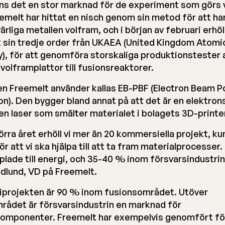
nns det en stor marknad för de experiment som görs 
eemelt har hittat en nisch genom sin metod för att ha
rliga metallen volfram, och i början av februari erhöl
 sin tredje order från UKAEA (United Kingdom Atomi
y), för att genomföra storskaliga produktionstester 
volframplattor till fusionsreaktorer.
n Freemelt använder kallas EB-PBF (Electron Beam 
on). Den bygger bland annat på att det är en elektron
 en laser som smälter materialet i bolagets 3D-printe
örra året erhöll vi mer än 20 kommersiella projekt, k
ör att vi ska hjälpa till att ta fram materialprocesser
plade till energi, och 35-40 % inom försvarsindustrin
idlund, VD på Freemelt.
iprojekten är 90 % inom fusionsområdet. Utöver
rådet är försvarsindustrin en marknad för
omponenter. Freemelt har exempelvis genomfört fö