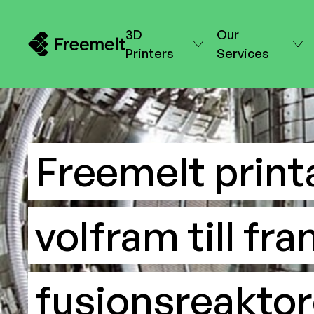
3D
Our
Printers
Services
Freemelt print
volfram till fr
fusionsreaktor