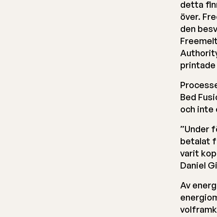
detta fi
över. Fr
den besvä
Freemelt
Authorit
printade 
Processe
Bed Fusi
och inte
”Under f
betalat f
varit kop
Daniel G
Av energ
energiom
volframk