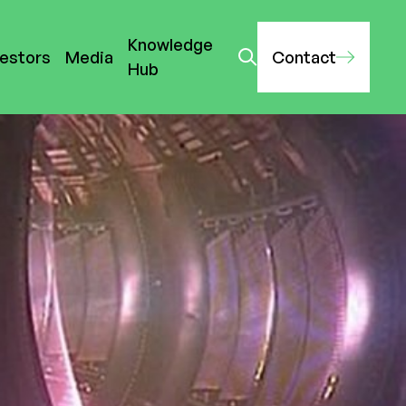
Knowledge
vestors
Media
Contact
Hub