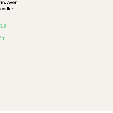
in. Även
handlar
ill
ån