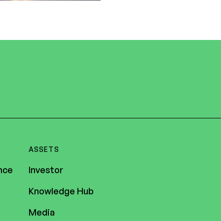
ASSETS
nce
Investor
Knowledge Hub
Media