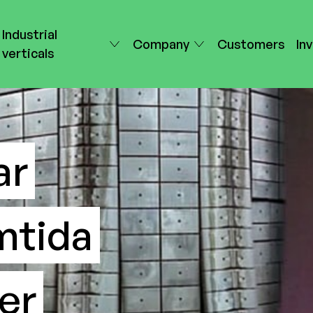
Industrial
Company
Customers
In
verticals
ar
amtida
er