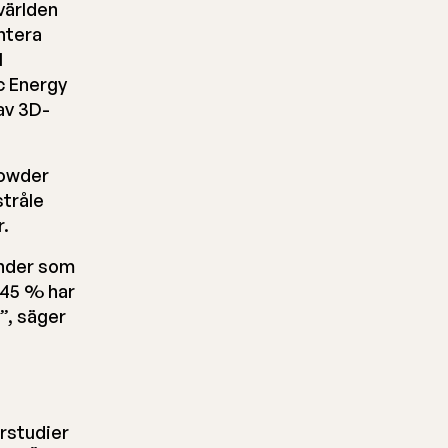
världen
ntera
l
c Energy
av 3D-
Powder
stråle
r.
under som
. 45 % har
”, säger
rstudier