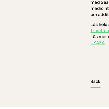
med Saab
medicint
om additi
Läs hela 
framtida
Läs mer 
UKAEA
Back